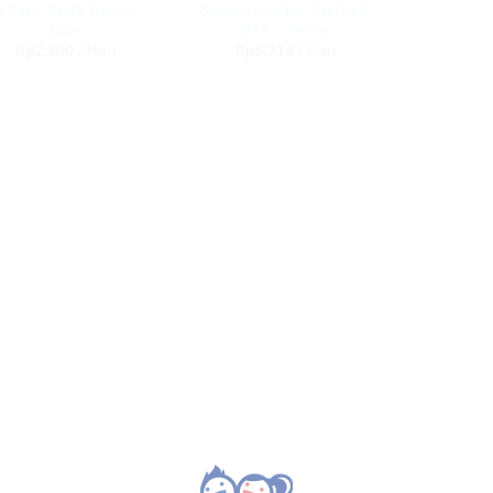
i Baby Shark Tricycle –
Sepeda London Taxi Kick
Blue
Bike – Yellow
Rp
2.500
/ Hari
Rp
5.714
/ Hari