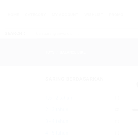
Skip
to
HOME
CATEGORY
MY ACCOUNT
WISHLIST
PROMO
content
Pencarian
SEARCH :
untuk:
TOYS
/
BALANCE BIKE
SARING BERDASARKAN
1,5 - 2 tahun
(1)
2 - 3 tahun
(2)
3 - 4 tahun
(1)
4 - 5 tahun
(1)