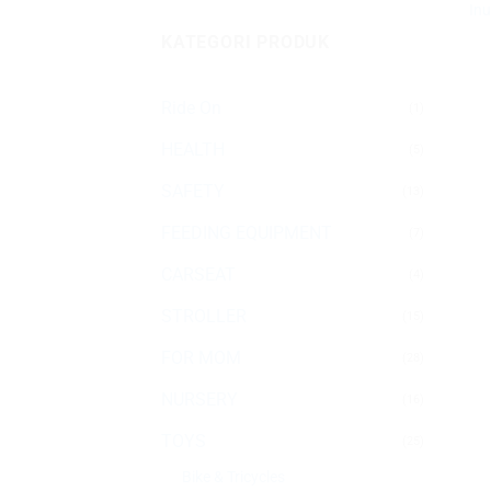
Inu
KATEGORI PRODUK
Ride On
(1)
HEALTH
(5)
SAFETY
(13)
FEEDING EQUIPMENT
(7)
CARSEAT
(4)
STROLLER
(15)
FOR MOM
(28)
NURSERY
(16)
TOYS
(25)
Bike & Tricycles